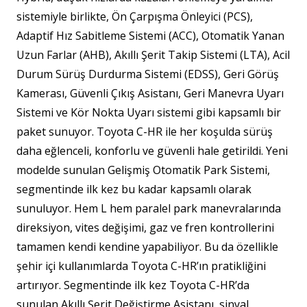
sistemiyle birlikte, Ön Çarpışma Önleyici (PCS),
Adaptif Hız Sabitleme Sistemi (ACC), Otomatik Yanan
Uzun Farlar (AHB), Akıllı Şerit Takip Sistemi (LTA), Acil
Durum Sürüş Durdurma Sistemi (EDSS), Geri Görüş
Kamerası, Güvenli Çıkış Asistanı, Geri Manevra Uyarı
Sistemi ve Kör Nokta Uyarı sistemi gibi kapsamlı bir
paket sunuyor. Toyota C-HR ile her koşulda sürüş
daha eğlenceli, konforlu ve güvenli hale getirildi. Yeni
modelde sunulan Gelişmiş Otomatik Park Sistemi,
segmentinde ilk kez bu kadar kapsamlı olarak
sunuluyor. Hem L hem paralel park manevralarında
direksiyon, vites değişimi, gaz ve fren kontrollerini
tamamen kendi kendine yapabiliyor. Bu da özellikle
şehir içi kullanımlarda Toyota C-HR’ın pratikliğini
artırıyor. Segmentinde ilk kez Toyota C-HR’da
sunulan Akıllı Şerit Değiştirme Asistanı, sinyal