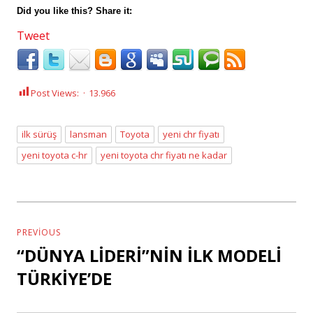
Did you like this? Share it:
Tweet
Post Views:
13.966
ilk sürüş
lansman
Toyota
yeni chr fiyatı
Tags
yeni toyota c-hr
yeni toyota chr fiyatı ne kadar
Yazı
dolaşımı
PREVIOUS
“DÜNYA LİDERİ”NİN İLK MODELİ
Previous
post:
TÜRKİYE’DE