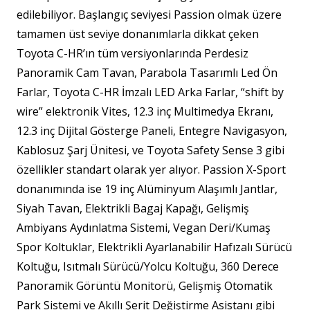
edilebiliyor. Başlangıç seviyesi Passion olmak üzere
tamamen üst seviye donanımlarla dikkat çeken
Toyota C-HR’ın tüm versiyonlarında Perdesiz
Panoramik Cam Tavan, Parabola Tasarımlı Led Ön
Farlar, Toyota C-HR İmzalı LED Arka Farlar, “shift by
wire” elektronik Vites, 12.3 inç Multimedya Ekranı,
12.3 inç Dijital Gösterge Paneli, Entegre Navigasyon,
Kablosuz Şarj Ünitesi, ve Toyota Safety Sense 3 gibi
özellikler standart olarak yer alıyor. Passion X-Sport
donanımında ise 19 inç Alüminyum Alaşımlı Jantlar,
Siyah Tavan, Elektrikli Bagaj Kapağı, Gelişmiş
Ambiyans Aydınlatma Sistemi, Vegan Deri/Kumaş
Spor Koltuklar, Elektrikli Ayarlanabilir Hafızalı Sürücü
Koltuğu, Isıtmalı Sürücü/Yolcu Koltuğu, 360 Derece
Panoramik Görüntü Monitorü, Gelişmiş Otomatik
Park Sistemi ve Akıllı Şerit Değiştirme Asistanı gibi