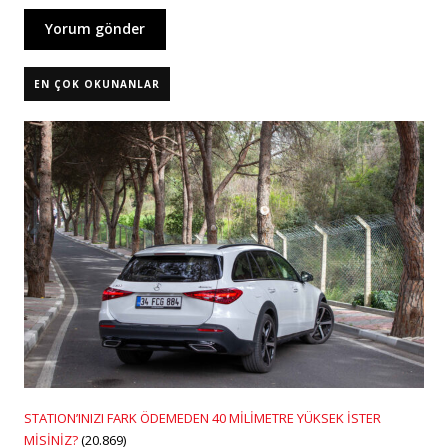
EN ÇOK OKUNANLAR
STATION’INIZI FARK ÖDEMEDEN 40 MİLİMETRE YÜKSEK İSTER
MİSİNİZ?
(20.869)