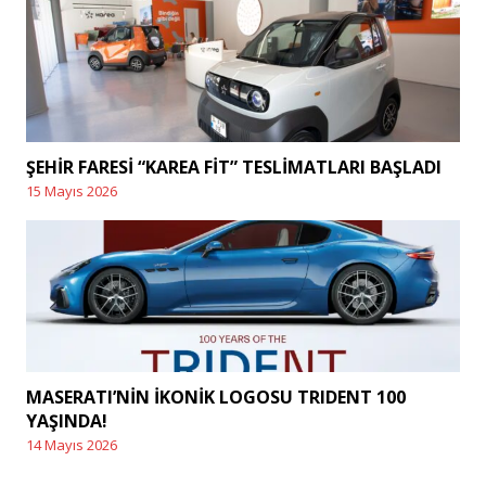
ŞEHİR FARESİ “KAREA FİT” TESLİMATLARI BAŞLADI
15 Mayıs 2026
Posted
on
MASERATI’NİN İKONİK LOGOSU TRIDENT 100
YAŞINDA!
14 Mayıs 2026
Posted
on