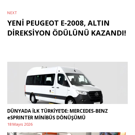
NEXT
YENİ PEUGEOT E-2008, ALTIN
Next
post:
DİREKSİYON ÖDÜLÜNÜ KAZANDI!
DÜNYADA İLK TÜRKİYE’DE: MERCEDES-BENZ
eSPRINTER MİNİBÜS DÖNÜŞÜMÜ
18 Mayıs 2026
Posted
on