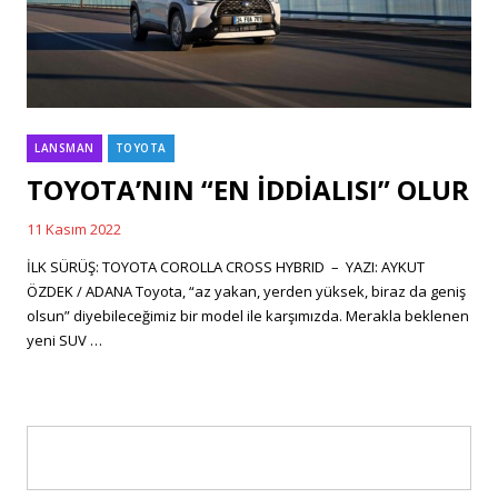
LANSMAN
TOYOTA
Categories
TOYOTA’NIN “EN İDDİALISI” OLUR
11 Kasım 2022
Posted
on
İLK SÜRÜŞ: TOYOTA COROLLA CROSS HYBRID – YAZI: AYKUT
ÖZDEK / ADANA Toyota, “az yakan, yerden yüksek, biraz da geniş
olsun” diyebileceğimiz bir model ile karşımızda. Merakla beklenen
yeni SUV …