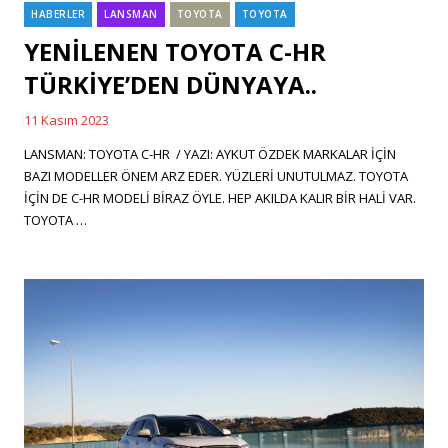
HABERLER
LANSMAN
TOYOTA
TOYOTA
Categories
YENİLENEN TOYOTA C-HR
TÜRKİYE’DEN DÜNYAYA..
11 Kasım 2023
Posted
on
LANSMAN: TOYOTA C-HR / YAZI: AYKUT ÖZDEK MARKALAR İÇİN
BAZI MODELLER ÖNEM ARZ EDER. YÜZLERİ UNUTULMAZ. TOYOTA
İÇİN DE C-HR MODELİ BİRAZ ÖYLE. HEP AKILDA KALIR BİR HALİ VAR.
TOYOTA …