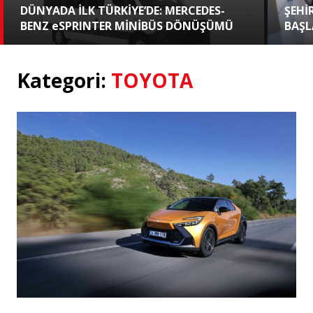
DÜNYADA İLK TÜRKİYE’DE: MERCEDES-
ŞEHİ
BENZ eSPRINTER MİNİBÜS DÖNÜŞÜMÜ
BAŞL
Kategori:
TOYOTA