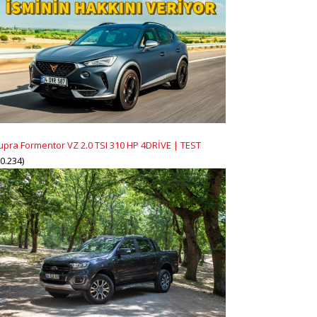
upra Formentor VZ 2.0 TSI 310 HP 4DRİVE | TEST
20.234)