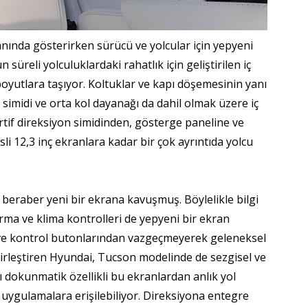
anında gösterirken sürücü ve yolcular için yepyeni
 süreli yolculuklardaki rahatlık için geliştirilen iç
oyutlara taşıyor. Koltuklar ve kapı döşemesinin yanı
n simidi ve orta kol dayanağı da dahil olmak üzere iç
if direksiyon simidinden, gösterge paneline ve
visli 12,3 inç ekranlara kadar bir çok ayrıntıda yolcu
 beraber yeni bir ekrana kavuşmuş. Böylelikle bilgi
rma ve klima kontrolleri de yepyeni bir ekran
 ve kontrol butonlarından vazgeçmeyerek geleneksel
 birleştiren Hyundai, Tucson modelinde de sezgisel ve
ı dokunmatik özellikli bu ekranlardan anlık yol
uygulamalara erişilebiliyor. Direksiyona entegre