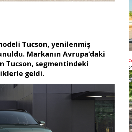
modeli Tucson, yenilenmiş
 sunuldu. Markanın Avrupa’daki
C
an Tucson, segmentindeki
(
iklerle geldi.