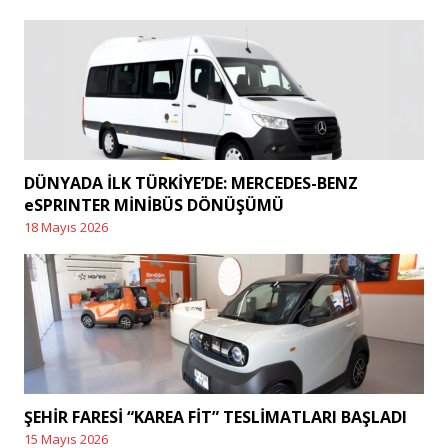
DÜNYADA İLK TÜRKİYE’DE: MERCEDES-BENZ
eSPRINTER MİNİBÜS DÖNÜŞÜMÜ
18 Mayıs 2026
Posted
on
ŞEHİR FARESİ “KAREA FİT” TESLİMATLARI BAŞLADI
15 Mayıs 2026