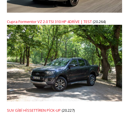
Cupra Formentor VZ 2.0 TSI 310 HP 4DRİVE | TEST
(20.264)
SUV GİBİ HİSSETTİREN PİCK-UP
(20.227)