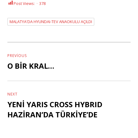
Post Views:
378
MALATYA'DA HYUNDAI-TEV ANAOKULU AÇILDI
Tags
Yazı
dolaşımı
PREVIOUS
O BİR KRAL…
Previous
post:
NEXT
YENİ YARIS CROSS HYBRID
Next
post:
HAZİRAN’DA TÜRKİYE’DE