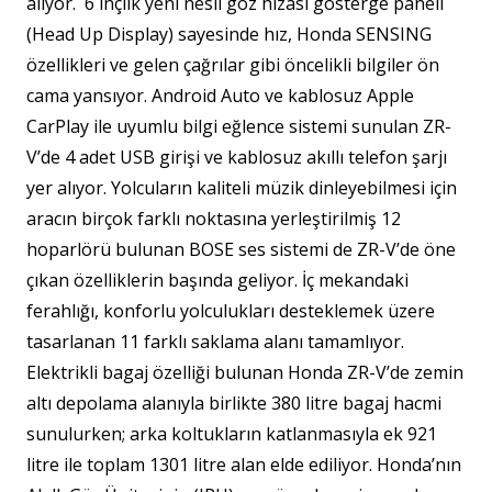
alıyor. 6 inçlik yeni nesil göz hizası gösterge paneli
(Head Up Display) sayesinde hız, Honda SENSING
özellikleri ve gelen çağrılar gibi öncelikli bilgiler ön
cama yansıyor. Android Auto ve kablosuz Apple
CarPlay ile uyumlu bilgi eğlence sistemi sunulan ZR-
V’de 4 adet USB girişi ve kablosuz akıllı telefon şarjı
yer alıyor. Yolcuların kaliteli müzik dinleyebilmesi için
aracın birçok farklı noktasına yerleştirilmiş 12
hoparlörü bulunan BOSE ses sistemi de ZR-V’de öne
çıkan özelliklerin başında geliyor. İç mekandaki
ferahlığı, konforlu yolculukları desteklemek üzere
tasarlanan 11 farklı saklama alanı tamamlıyor.
Elektrikli bagaj özelliği bulunan Honda ZR-V’de zemin
altı depolama alanıyla birlikte 380 litre bagaj hacmi
sunulurken; arka koltukların katlanmasıyla ek 921
litre ile toplam 1301 litre alan elde ediliyor. Honda’nın