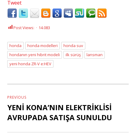
Tweet
Post Views:
14.083
honda
honda modelleri
honda suv
hondanın yeni hibrit modeli
ilk sürüş
lansman
Tags
yeni honda ZR-V e:HEV
Yazı
dolaşımı
PREVIOUS
YENİ KONA’NIN ELEKTRİKLİSİ
Previous
post:
AVRUPADA SATIŞA SUNULDU