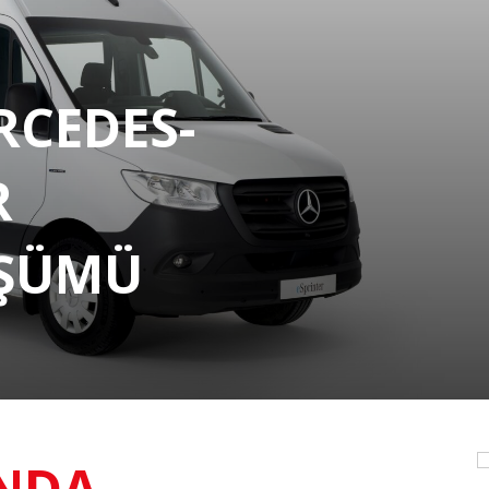
RCEDES-
R
ÜŞÜMÜ
NDA