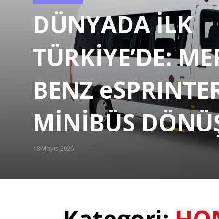
Categories
DÜNYADA İLK
TÜRKİYE’DE: ME
BENZ eSPRINTE
MİNİBÜS DÖN
18 Mayıs 2026
Posted
on
Kategori:
HO