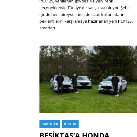
PCX125, yenilenen gövdesi ve yeni renk
seçenekleriyle Türkiye’de satışa sunuluyor. Şehir
içinde hem bireysel hem de ticari kullanıcıların
beklentilerini karşılamaya hazırlanan yeni PCX125,
standart …
HABERLER
HONDA
Categories
BEŞİKTAŞ’A HONDA