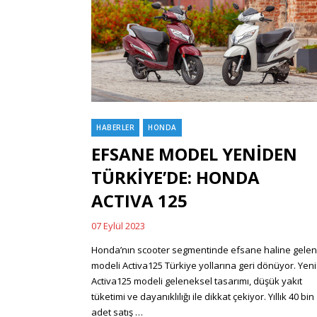
HABERLER
HONDA
Categories
EFSANE MODEL YENİDEN
TÜRKİYE’DE: HONDA
ACTIVA 125
07 Eylül 2023
Posted
on
Honda’nın scooter segmentinde efsane haline gelen
modeli Activa125 Türkiye yollarına geri dönüyor. Yeni
Activa125 modeli geleneksel tasarımı, düşük yakıt
tüketimi ve dayanıklılığı ile dikkat çekiyor. Yıllık 40 bin
adet satış …