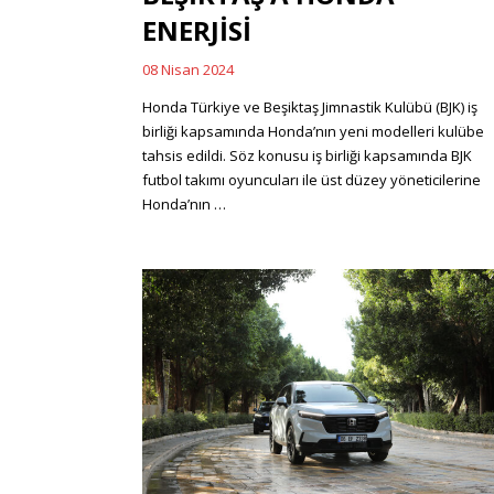
ENERJİSİ
08 Nisan 2024
Posted
on
Honda Türkiye ve Beşiktaş Jimnastik Kulübü (BJK) iş
birliği kapsamında Honda’nın yeni modelleri kulübe
tahsis edildi. Söz konusu iş birliği kapsamında BJK
futbol takımı oyuncuları ile üst düzey yöneticilerine
Honda’nın …