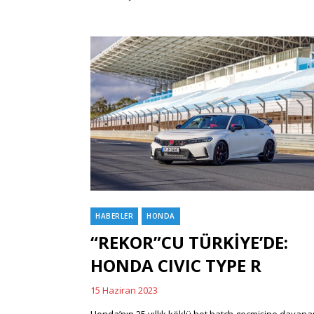
HABERLER
HONDA
Categories
“REKOR”CU TÜRKİYE’DE:
HONDA CIVIC TYPE R
15 Haziran 2023
Posted
on
Honda’nın 25 yıllık köklü hot hatch geçmişine dayana