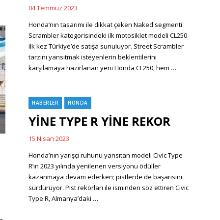
04 Temmuz 2023
Posted
on
Honda’nın tasarımı ile dikkat çeken Naked segmenti
Scrambler kategorisindeki ilk motosiklet modeli CL250
ilk kez Türkiye’de satışa sunuluyor. Street Scrambler
tarzını yansıtmak isteyenlerin beklentilerini
karşılamaya hazırlanan yeni Honda CL250, hem …
HABERLER
HONDA
Categories
YİNE TYPE R YİNE REKOR
15 Nisan 2023
Posted
on
Honda’nın yarışçı ruhunu yansıtan modeli Civic Type
R’ın 2023 yılında yenilenen versiyonu ödüller
kazanmaya devam ederken; pistlerde de başarısını
sürdürüyor. Pist rekorları ile isminden söz ettiren Civic
Type R, Almanya’daki …
n