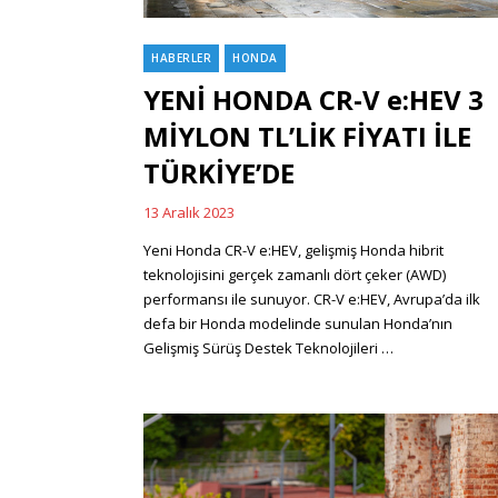
HABERLER
HONDA
Categories
YENİ HONDA CR-V e:HEV 3
MİYLON TL’LİK FİYATI İLE
TÜRKİYE’DE
13 Aralık 2023
Posted
on
Yeni Honda CR-V e:HEV, gelişmiş Honda hibrit
teknolojisini gerçek zamanlı dört çeker (AWD)
performansı ile sunuyor. CR-V e:HEV, Avrupa’da ilk
defa bir Honda modelinde sunulan Honda’nın
Gelişmiş Sürüş Destek Teknolojileri …