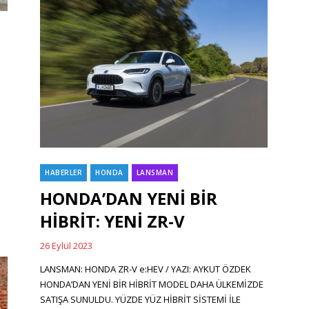
HABERLER
HONDA
LANSMAN
Categories
HONDA’DAN YENİ BİR
HİBRİT: YENİ ZR-V
26 Eylül 2023
Posted
on
LANSMAN: HONDA ZR-V e:HEV / YAZI: AYKUT ÖZDEK
HONDA’DAN YENİ BİR HİBRİT MODEL DAHA ÜLKEMİZDE
SATIŞA SUNULDU. YÜZDE YÜZ HİBRİT SİSTEMİ İLE