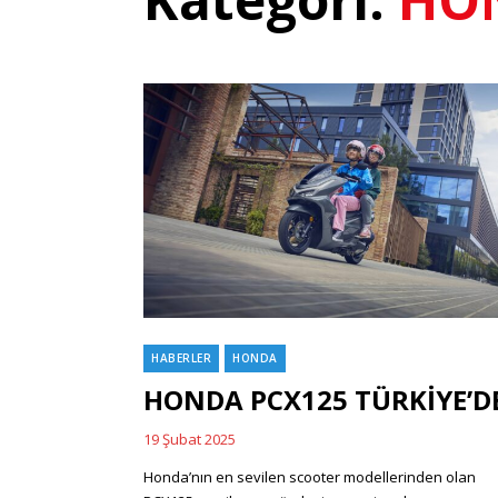
HABERLER
HONDA
Categories
HONDA PCX125 TÜRKİYE’D
19 Şubat 2025
Posted
on
Honda’nın en sevilen scooter modellerinden olan