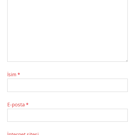
İsim
*
E-posta
*
İnternet sitesi