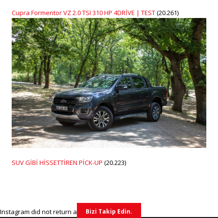
Cupra Formentor VZ 2.0 TSI 310 HP 4DRİVE | TEST
(20.261)
SUV GİBİ HİSSETTİREN PİCK-UP
(20.223)
Instagram did not return a 200.
Bizi Takip Edin.