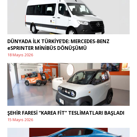
DÜNYADA İLK TÜRKİYE’DE: MERCEDES-BENZ
eSPRINTER MİNİBÜS DÖNÜŞÜMÜ
18 Mayıs 2026
Posted
on
ŞEHİR FARESİ “KAREA FİT” TESLİMATLARI BAŞLADI
15 Mayıs 2026
Posted
on