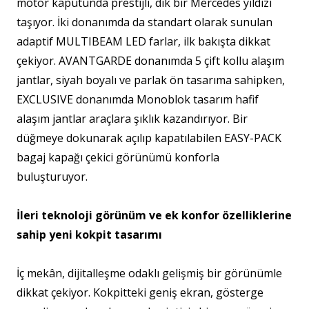
motor kaputunda prestijli, dik bir Mercedes yıldızı
taşıyor. İki donanımda da standart olarak sunulan
adaptif MULTIBEAM LED farlar, ilk bakışta dikkat
çekiyor. AVANTGARDE donanımda 5 çift kollu alaşım
jantlar, siyah boyalı ve parlak ön tasarıma sahipken,
EXCLUSIVE donanımda Monoblok tasarım hafif
alaşım jantlar araçlara şıklık kazandırıyor. Bir
düğmeye dokunarak açılıp kapatılabilen EASY-PACK
bagaj kapağı çekici görünümü konforla
buluşturuyor.
İ
leri teknoloji g
ö
r
ü
n
ü
m ve ek konfor
ö
zelliklerine
sahip yeni kokpit tasar
ı
m
ı
İç mekân, dijitalleşme odaklı gelişmiş bir görünümle
dikkat çekiyor. Kokpitteki geniş ekran, gösterge