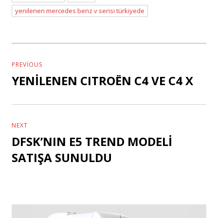
Tags
yenilenen mercedes benz v serisi türkiyede
Yazı
dolaşımı
PREVIOUS
YENİLENEN CITROËN C4 VE C4 X
Previous
post:
NEXT
DFSK’NIN E5 TREND MODELİ
Next
post:
SATIŞA SUNULDU