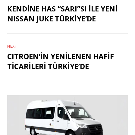
KENDİNE HAS “SARI”SI İLE YENİ
Previous
post:
NISSAN JUKE TÜRKİYE’DE
NEXT
CITROEN’İN YENİLENEN HAFİF
Next
post:
TİCARİLERİ TÜRKİYE’DE