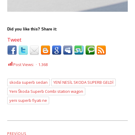
Did you like this? Share it:
Tweet
Post Views:
1.368
skoda superb sedan
YENİ NESİL SKODA SUPERB GELDİ
Yeni Škoda Superb Combi station wagon
Tags
yeni superb fiyatı ne
Yazı
dolaşımı
PREVIOUS