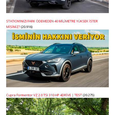
STATION’INIZI FARK ÖDEMEDEN 40 MİLİMETRE YÜKSEK İSTER
MİSİNİZ?
(20.916)
Cupra Formentor VZ 2.0 TSI 310 HP 4DRİVE | TEST
(20.275)