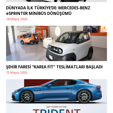
DÜNYADA İLK TÜRKİYE’DE: MERCEDES-BENZ
eSPRINTER MİNİBÜS DÖNÜŞÜMÜ
18 Mayıs 2026
Posted
on
ŞEHİR FARESİ “KAREA FİT” TESLİMATLARI BAŞLADI
15 Mayıs 2026
Posted
on