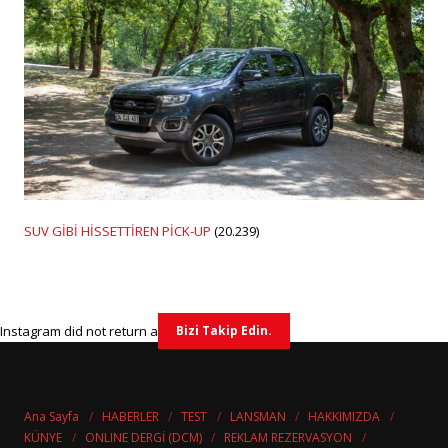
SUV GİBİ HİSSETTİREN PİCK-UP
(20.239)
Instagram did not return a 200.
Bizi Takip Edin.
Ana Sayfa
HABERLER
TEST
LANSMAN
HAKKIMIZDA
KÜNYE
ONLINE DERGİ (DCM)
REKLAM REZERVASYON