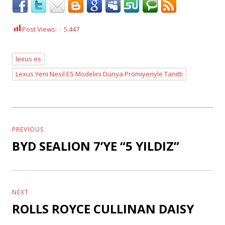
Post Views:
5.447
lexus es
Tags
Lexus Yeni Nesil ES Modelini Dünya Prömiyeriyle Tanıttı
Yazı
dolaşımı
PREVIOUS
BYD SEALION 7’YE “5 YILDIZ”
Previous
post:
NEXT
ROLLS ROYCE CULLINAN DAISY
Next
post: