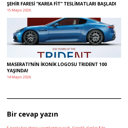
ŞEHİR FARESİ “KAREA FİT” TESLİMATLARI BAŞLADI
15 Mayıs 2026
Posted
on
MASERATI’NİN İKONİK LOGOSU TRIDENT 100
YAŞINDA!
14 Mayıs 2026
Posted
on
Bir cevap yazın
E-posta hesabınız yayımlanmayacak.
Gerekli alanlar
*
ile