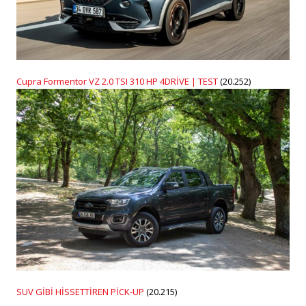
Cupra Formentor VZ 2.0 TSI 310 HP 4DRİVE | TEST
(20.252)
SUV GİBİ HİSSETTİREN PİCK-UP
(20.215)