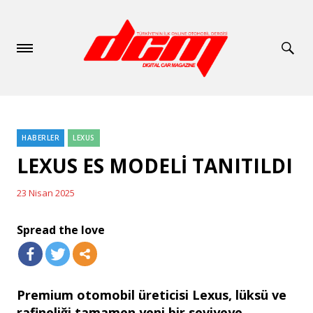
HABERLER
LEXUS
Categories
LEXUS ES MODELİ TANITILDI
23 Nisan 2025
Posted
on
Spread the love
Premium otomobil üreticisi Lexus, lüksü ve
rafineliği tamamen yeni bir seviyeye