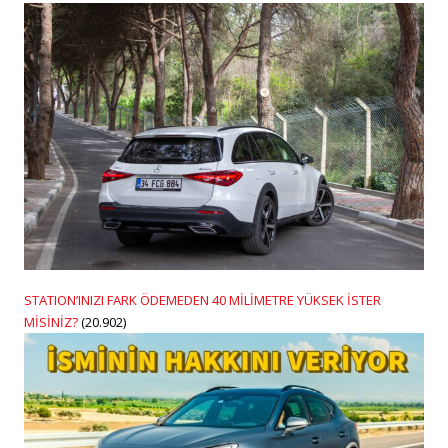
STATION’INIZI FARK ÖDEMEDEN 40 MİLİMETRE YÜKSEK İSTER
MİSİNİZ?
(20.902)