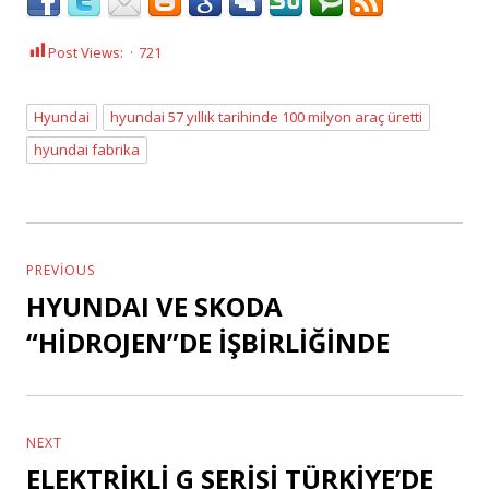
Post Views:
721
Hyundai
hyundai 57 yıllık tarihinde 100 milyon araç üretti
Tags
hyundai fabrika
Yazı
dolaşımı
PREVIOUS
HYUNDAI VE SKODA
Previous
post:
“HİDROJEN”DE İŞBİRLİĞİNDE
NEXT
ELEKTRİKLİ G SERİSİ TÜRKİYE’DE
Next