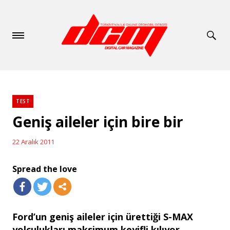
TEST
Categories
Geniş aileler için bire bir
22 Aralık 2011
Posted
on
Spread the love
Ford’un geniş aileler için ürettiği S-MAX
yolculukları maksimum keyifli kılıyor.