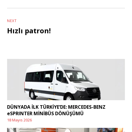
post:
NEXT
Hızlı patron!
Next
post:
DÜNYADA İLK TÜRKİYE’DE: MERCEDES-BENZ
eSPRINTER MİNİBÜS DÖNÜŞÜMÜ
18 Mayıs 2026
Posted
on