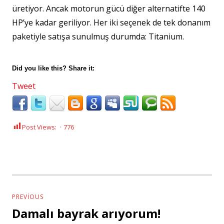
üretiyor. Ancak motorun gücü diğer alternatifte 140
HP’ye kadar geriliyor. Her iki seçenek de tek donanım
paketiyle satışa sunulmuş durumda: Titanium.
Did you like this? Share it:
Tweet
Post Views:
776
Yazı
dolaşımı
PREVIOUS
Damalı bayrak arıyorum!
Previous