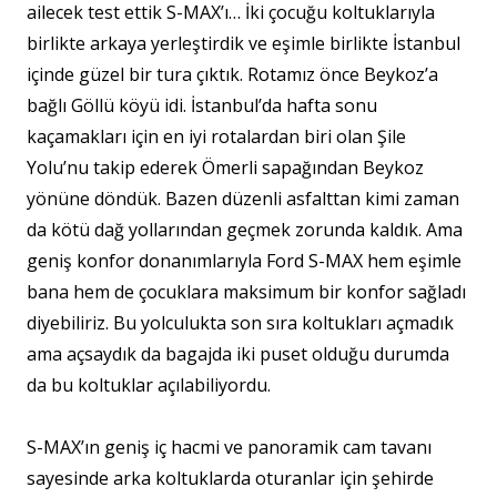
ailecek test ettik S-MAX’ı… İki çocuğu koltuklarıyla
birlikte arkaya yerleştirdik ve eşimle birlikte İstanbul
içinde güzel bir tura çıktık. Rotamız önce Beykoz’a
bağlı Göllü köyü idi. İstanbul’da hafta sonu
kaçamakları için en iyi rotalardan biri olan Şile
Yolu’nu takip ederek Ömerli sapağından Beykoz
yönüne döndük. Bazen düzenli asfalttan kimi zaman
da kötü dağ yollarından geçmek zorunda kaldık. Ama
geniş konfor donanımlarıyla Ford S-MAX hem eşimle
bana hem de çocuklara maksimum bir konfor sağladı
diyebiliriz. Bu yolculukta son sıra koltukları açmadık
ama açsaydık da bagajda iki puset olduğu durumda
da bu koltuklar açılabiliyordu.
S-MAX’ın geniş iç hacmi ve panoramik cam tavanı
sayesinde arka koltuklarda oturanlar için şehirde