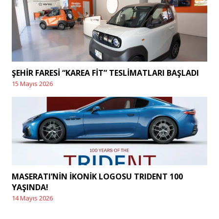
ŞEHİR FARESİ “KAREA FİT” TESLİMATLARI BAŞLADI
15 Mayıs 2026
Posted
on
MASERATI’NİN İKONİK LOGOSU TRIDENT 100
YAŞINDA!
14 Mayıs 2026
Posted
on