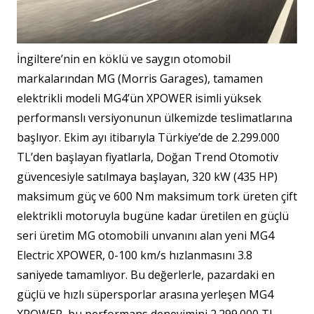
İngiltere’nin en köklü ve saygın otomobil
markalarından MG (Morris Garages), tamamen
elektrikli modeli MG4’ün XPOWER isimli yüksek
performanslı versiyonunun ülkemizde teslimatlarına
başlıyor. Ekim ayı itibarıyla Türkiye’de de 2.299.000
TL’den başlayan fiyatlarla, Doğan Trend Otomotiv
güvencesiyle satılmaya başlayan, 320 kW (435 HP)
maksimum güç ve 600 Nm maksimum tork üreten çift
elektrikli motoruyla bugüne kadar üretilen en güçlü
seri üretim MG otomobili unvanını alan yeni MG4
Electric XPOWER, 0-100 km/s hızlanmasını 3.8
saniyede tamamlıyor. Bu değerlerle, pazardaki en
güçlü ve hızlı süpersporlar arasına yerleşen MG4
XPOWER, bu performans deneyimini 2.299.000 TL