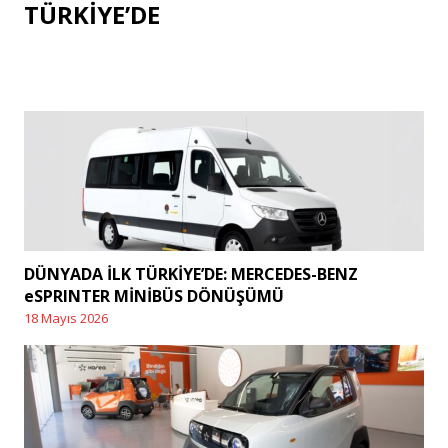
post:
TÜRKİYE’DE
DÜNYADA İLK TÜRKİYE’DE: MERCEDES-BENZ
eSPRINTER MİNİBÜS DÖNÜŞÜMÜ
18 Mayıs 2026
Posted
on