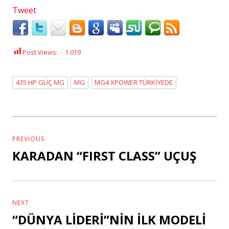
Tweet
Post Views:
1.019
435 HP GÜÇ MG
MG
MG4 XPOWER TÜRKİYEDE
Tags
Yazı
dolaşımı
PREVIOUS
KARADAN “FIRST CLASS” UÇUŞ
Previous
post:
NEXT
“DÜNYA LİDERİ”NİN İLK MODELİ
Next