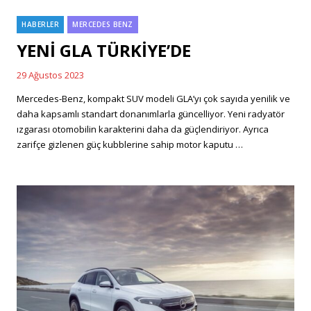
HABERLER
MERCEDES BENZ
Categories
YENİ GLA TÜRKİYE’DE
29 Ağustos 2023
Posted
on
Mercedes-Benz, kompakt SUV modeli GLA’yı çok sayıda yenilik ve
daha kapsamlı standart donanımlarla güncelliyor. Yeni radyatör
ızgarası otomobilin karakterini daha da güçlendiriyor. Ayrıca
zarifçe gizlenen güç kubblerine sahip motor kaputu …