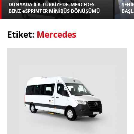
DÜNYADA İLK TÜRKİYE’DE: MERCEDES-
ŞEHİ
BENZ eSPRINTER MİNİBÜS DÖNÜŞÜMÜ
BAŞL
Etiket:
Mercedes