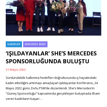
HABERLER
MERCEDES BENZ
Categories
‘IŞILDAYANLAR’ SHE’S MERCEDES
SPONSORLUĞUNDA BULUŞTU
31 Mayıs 2022
Posted
on
Sürdürülebilir kalkınma hedefleri doğrultusunda iş hayatındaki
kadın etkinliğini artırmayı amaçlayan Işıldayanlar Konferansı, 24
Mayıs 2022 günü Zorlu PSM’de düzenlendi. She’s Mercedes’in
“Güneş Sponsorluğu” kapsamında gerçekleşen buluşmada ilham
veren kadınların başarı …