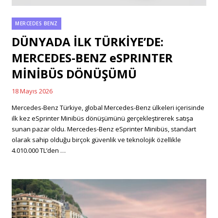
MERCEDES BENZ
Categories
DÜNYADA İLK TÜRKİYE’DE:
MERCEDES-BENZ eSPRINTER
MİNİBÜS DÖNÜŞÜMÜ
18 Mayıs 2026
Posted
on
Mercedes-Benz Türkiye, global Mercedes-Benz ülkeleri içerisinde
ilk kez eSprinter Minibüs dönüşümünü gerçekleştirerek satışa
sunan pazar oldu. Mercedes-Benz eSprinter Minibüs, standart
olarak sahip olduğu birçok güvenlik ve teknolojik özellikle
4.010.000 TL’den …