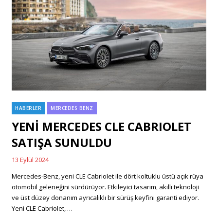
HABERLER
MERCEDES BENZ
Categories
YENİ MERCEDES CLE CABRIOLET
SATIŞA SUNULDU
13 Eylül 2024
Posted
on
Mercedes-Benz, yeni CLE Cabriolet ile dört koltuklu üstü açık rüya
otomobil geleneğini sürdürüyor. Etkileyici tasarım, akıllı teknoloji
ve üst düzey donanım ayrıcalıklı bir sürüş keyfini garanti ediyor.
Yeni CLE Cabriolet, …