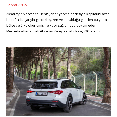
02 Aralık 2022
Posted
on
Aksaray’ı “Mercedes-Benz Şehri” yapma hedefiyle kapılarını açan,
hedefini başarıyla gerçekleştiren ve kurulduğu günden bu yana
bölge ve ülke ekonomisine katkı sağlamaya devam eden
Mercedes-Benz Türk Aksaray Kamyon Fabrikası, 320 bininci …