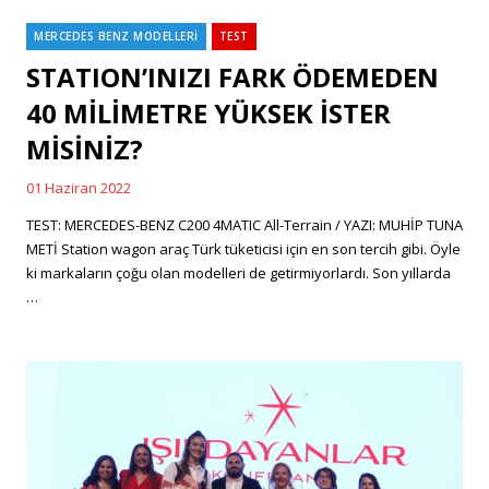
MERCEDES BENZ MODELLERİ
TEST
Categories
STATION’INIZI FARK ÖDEMEDEN
40 MİLİMETRE YÜKSEK İSTER
MİSİNİZ?
01 Haziran 2022
Posted
on
TEST: MERCEDES-BENZ C200 4MATIC All-Terrain / YAZI: MUHİP TUNA
METİ Station wagon araç Türk tüketicisi için en son tercih gibi. Öyle
ki markaların çoğu olan modelleri de getirmiyorlardı. Son yıllarda
…