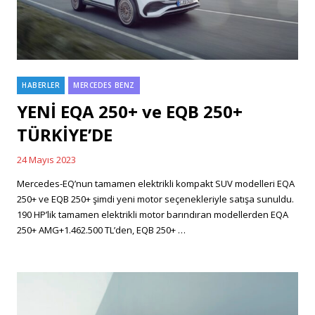
HABERLER
MERCEDES BENZ
Categories
YENİ EQA 250+ ve EQB 250+
TÜRKİYE’DE
24 Mayıs 2023
Posted
on
Mercedes-EQ’nun tamamen elektrikli kompakt SUV modelleri EQA
250+ ve EQB 250+ şimdi yeni motor seçenekleriyle satışa sunuldu.
190 HP’lik tamamen elektrikli motor barındıran modellerden EQA
250+ AMG+1.462.500 TL’den, EQB 250+ …