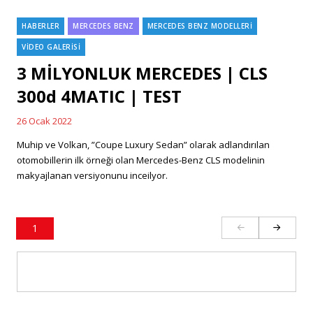
HABERLER
MERCEDES BENZ
MERCEDES BENZ MODELLERİ
Categories
VİDEO GALERİSİ
3 MİLYONLUK MERCEDES | CLS
300d 4MATIC | TEST
26 Ocak 2022
Posted
on
Muhip ve Volkan, ”Coupe Luxury Sedan” olarak adlandırılan
otomobillerin ilk örneği olan Mercedes-Benz CLS modelinin
makyajlanan versiyonunu inceilyor.
Yazı
PAGE
1
dolaşımı
NEXT
PAGE