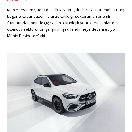
Posted
on
Mercedes-Benz, 1897’deki ilk IAA’dan (Uluslararası Otomobil Fuarı)
bugüne kadar düzenli olarak katıldığı, sektörün en önemli
fuarlarından birinde çığır açan teknolojik yeniliklerini anlatarak
otomotiv sektörünün gelişimini şekillendirmeye devam ediyor.
Münih Residence’taki …