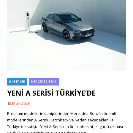
HABERLER
MERCEDES BENZ
Categories
YENİ A SERİSİ TÜRKİYE’DE
15 Mart 2023
Posted
on
Premium modellerin sahiplerinden Mercedes-Benz’in önemli
modellerinden A Serisi, Hatchback ve Sedan seçenekleri ile
Türkiye’de satışta. Yeni A-Serisi’nin ön cephesini, iki güçlü çıkıntısı
ve dik ‘köpekbalığı burnu’ ile öne doğru eğimli …