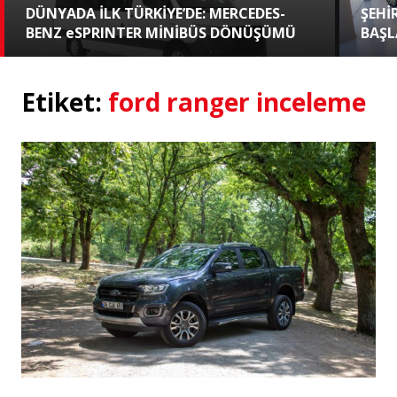
DÜNYADA İLK TÜRKİYE’DE: MERCEDES-
ŞEHİ
BENZ eSPRINTER MİNİBÜS DÖNÜŞÜMÜ
BAŞL
Etiket:
ford ranger inceleme