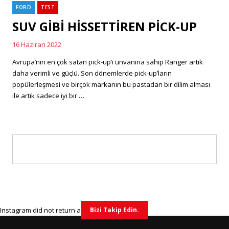
FORD
TEST
Categories
SUV GİBİ HİSSETTİREN PİCK-UP
16 Haziran 2022
Posted
on
Avrupa’nın en çok satan pick-up’ı ünvanına sahip Ranger artık
daha verimli ve güçlü. Son dönemlerde pick-up’ların
popülerleşmesi ve birçok markanın bu pastadan bir dilim alması
ile artık sadece iyi bir …
Instagram did not return a 200.
Bizi Takip Edin.