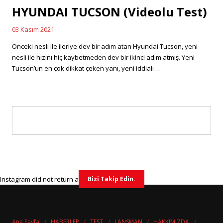
HYUNDAI TUCSON (Videolu Test)
03 Kasım 2021
Posted
on
Önceki nesli ile ileriye dev bir adım atan Hyundai Tucson, yeni
nesli ile hızını hiç kaybetmeden dev bir ikinci adım atmış. Yeni
Tucson’un en çok dikkat çeken yanı, yeni iddialı …
Instagram did not return a 200.
Bizi Takip Edin.
Ana Sayfa
HABERLER
TEST
LANSMAN
HAKKIMIZDA