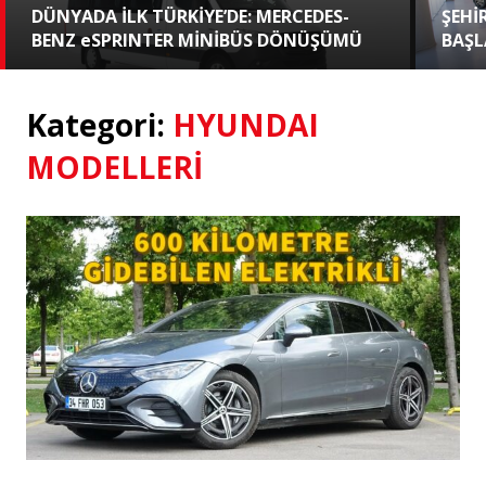
DÜNYADA İLK TÜRKİYE’DE: MERCEDES-
ŞEHİ
BENZ eSPRINTER MİNİBÜS DÖNÜŞÜMÜ
BAŞL
Kategori:
HYUNDAI
MODELLERİ