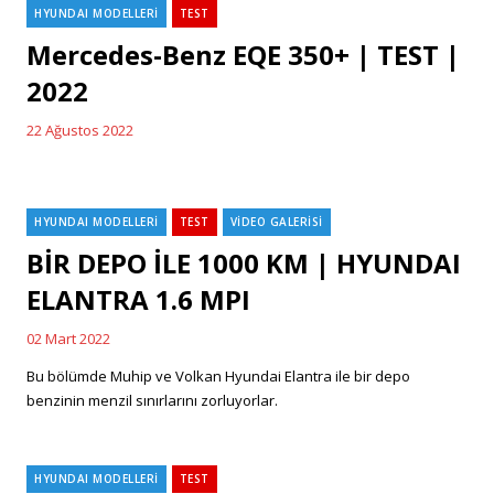
HYUNDAI MODELLERİ
TEST
Categories
Mercedes-Benz EQE 350+ | TEST |
2022
22 Ağustos 2022
Posted
on
HYUNDAI MODELLERİ
TEST
VİDEO GALERİSİ
Categories
BİR DEPO İLE 1000 KM | HYUNDAI
ELANTRA 1.6 MPI
02 Mart 2022
Posted
on
Bu bölümde Muhip ve Volkan Hyundai Elantra ile bir depo
benzinin menzil sınırlarını zorluyorlar.
HYUNDAI MODELLERİ
TEST
Categories