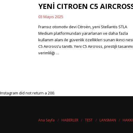
YENİ CITROEN C5 AIRCROS
03 Mayıs 2025
Posted
on
Fransız otomotiv devi Citroën, yeni Stellantis STLA
Medium platformundan yararlanan ve daha fazla
kullanım alanı ile güvenlik özellikleri sunan ikinci nesi
C5 Aircross’u tanıttı. Yeni C5 Aircross, prestijli tasarımı
verimliliği …
Instagram did not return a 200.
Ana Sayfa
HABERLER
TEST
LANSMAN
HAKK