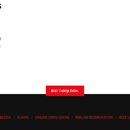
S
l
,
Bizi Takip Edin.
IMIZDA
KÜNYE
ONLINE DERGİ (DCM)
REKLAM REZERVASYON
BİZE U