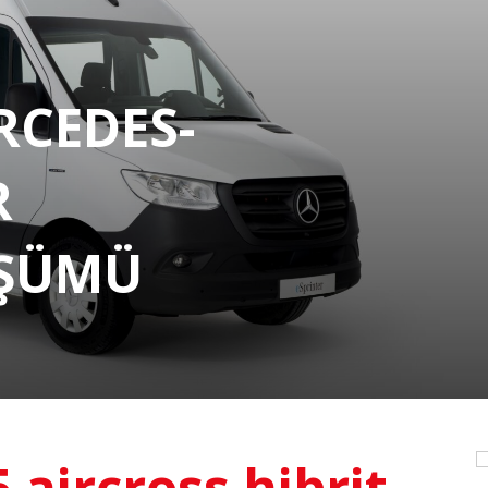
RCEDES-
R
ÜŞÜMÜ
5 aircross hibrit