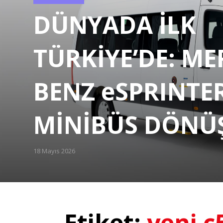
Categories
DÜNYADA İLK
TÜRKİYE’DE: ME
BENZ eSPRINTE
MİNİBÜS DÖN
18 Mayıs 2026
Posted
on
Etiket:
yeni c