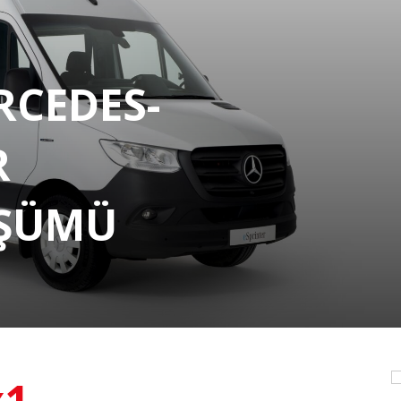
RCEDES-
R
ÜŞÜMÜ
x1