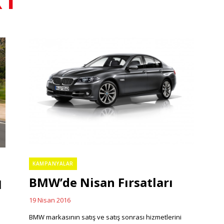
KAMPANYALAR
Categories
BMW’de Nisan Fırsatları
I
19 Nisan 2016
Posted
on
BMW markasının satış ve satış sonrası hizmetlerini