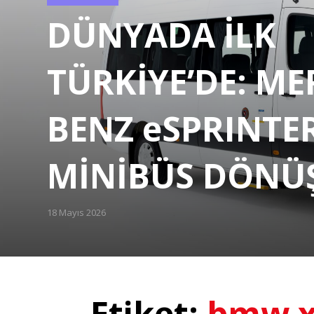
Categories
DÜNYADA İLK
TÜRKİYE’DE: ME
BENZ eSPRINTE
MİNİBÜS DÖN
18 Mayıs 2026
Posted
on
Etiket:
bmw 