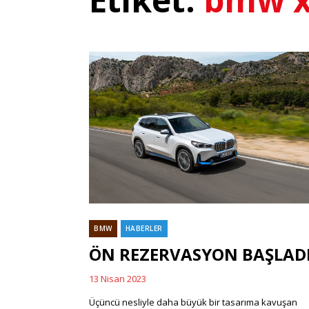
BMW
HABERLER
Categories
ÖN REZERVASYON BAŞLAD
13 Nisan 2023
Posted
on
Üçüncü nesliyle daha büyük bir tasarıma kavuşan