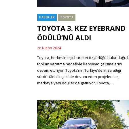
HABERLER
TOYOTA
Categories
TOYOTA 3. KEZ EYEBRAND
ÖDÜLÜ’NÜ ALDI
26 Nisan 2024
Posted
on
Toyota, herkesin eşit hareket özgürlüğü bulunduğu b
toplum yaratma hedefiyle kapsayıcı çalışmalarını
devam ettiriyor. Toyota’nın Türkiye’de imza attığı
sürdürülebilir şekilde devam eden projeler ise,
markaya yeni ödüller de getiriyor. Toyota, …