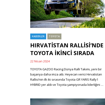
HABERLER
TOYOTA
Categories
HIRVATİSTAN RALLİSİ’NDE
TOYOTA İKİNCİ SIRADA
22 Nisan 2024
Posted
on
TOYOTA GAZOO Racing Dünya Ralli Takımı, yeni bir
başarıya daha imza attı. Heyecan verici Hırvatistan
Rallisi’nin ilk iki sırasında Toyota GR YARIS Rally1
HYBRID yer aldı ve Toyota şampiyonada liderliğini …