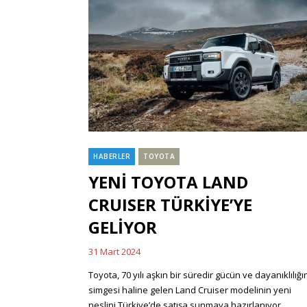
HABERLER
TOYOTA
Categories
YENİ TOYOTA LAND
CRUISER TÜRKİYE’YE
GELİYOR
31 Mart 2024
Posted
on
Toyota, 70 yılı aşkın bir süredir gücün ve dayanıklılığı
simgesi haline gelen Land Cruiser modelinin yeni
neslini Türkiye’de satışa sunmaya hazırlanıyor.