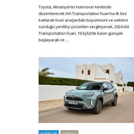
on
Toyota, Almanya’nın Hannover kentinde
düzenlenecek IAA Transportation Fuarı’na ilk kez
katılarak ticari araçlardaki büyümesini ve sektöre
sunduğu yenilikçi çözümleri sergileyecek. 2024 IAA
Transportation Fuarı, 16 Eylül’de basın günüyle
başlayacak ve …
HABERLER
TOYOTA