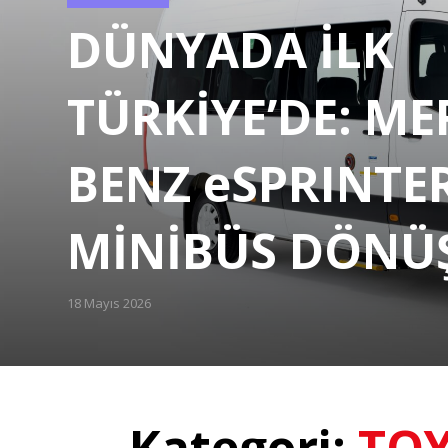
Categories
DÜNYADA İLK
TÜRKİYE’DE: ME
BENZ eSPRINTE
MİNİBÜS DÖN
18 Mayıs 2026
Posted
on
Kategori:
TO