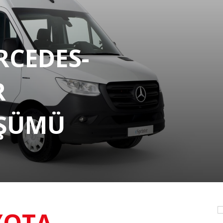
RCEDES-
R
ÜŞÜMÜ
YOTA